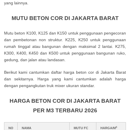
yang lainnya.
MUTU BETON COR DI JAKARTA BARAT
Mutu beton K100, K125 dan K150 untuk penggunaan pengecoran
dan pembetonan non struktur. K225, K250 untuk penggunaan
rumah tinggal atau bangunan dengan maksimal 2 lantai. K275,
K300, K400, K450 dan K500 untuk penggunaan bangunan ruko,
gedung, dan jalan atau landasan.
Berikut kami cantumkan daftar harga beton cor di Jakarta Barat
dan sekitarnya. Harga yang kami cantumkan adalah harga
dengan pengangkutan truk mixer ukuran standar.
HARGA BETON COR DI JAKARTA BARAT
PER M3 TERBARU 2026
3
NO
NAMA
MUTU FC
HARGA/M