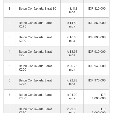
1
Beton Cor Jakarta Barat B0
> fc 8,3
IDR 810.000
mpa
2
Beton Cor Jakarta Barat
fc 14.53
IDR 860.000
K175
mpa
3
Beton Cor Jakarta Barat
fc 16.60
IDR 890.000
K200
mpa
4
Beton Cor Jakarta Barat
fc 18.68
IDR 910.000
K225
mpa
5
Beton Cor Jakarta Barat
fc 20.75
IDR 940.000
K250
mpa
6
Beton Cor Jakarta Barat
fc 22.83
IDR 970.000
K275
mpa
7
Beton Cor Jakarta Barat
fc 24.90
IDR
K300
mpa
1.000.000
8
Beton Cor Jakarta Barat
fc 29.05
IDR
K350
mpa
1.060.000