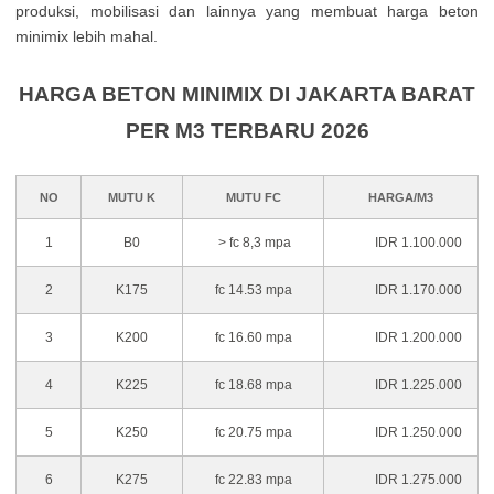
produksi, mobilisasi dan lainnya yang membuat harga beton
minimix lebih mahal.
HARGA BETON MINIMIX DI JAKARTA BARAT
PER M3 TERBARU 2026
NO
MUTU K
MUTU FC
HARGA/M3
1
B0
> fc 8,3 mpa
IDR 1.100.000
2
K175
fc 14.53 mpa
IDR 1.170.000
3
K200
fc 16.60 mpa
IDR 1.200.000
4
K225
fc 18.68 mpa
IDR 1.225.000
5
K250
fc 20.75 mpa
IDR 1.250.000
6
K275
fc 22.83 mpa
IDR 1.275.000