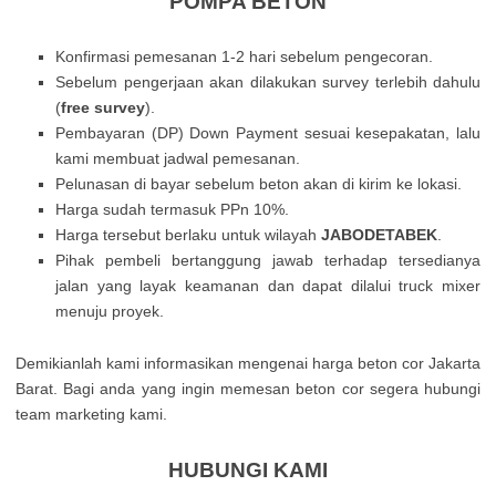
POMPA BETON
Konfirmasi pemesanan 1-2 hari sebelum pengecoran.
Sebelum pengerjaan akan dilakukan survey terlebih dahulu
(
free survey
).
Pembayaran (DP) Down Payment sesuai kesepakatan, lalu
kami membuat jadwal pemesanan.
Pelunasan di bayar sebelum beton akan di kirim ke lokasi.
Harga sudah termasuk PPn 10%.
Harga tersebut berlaku untuk wilayah
JABODETABEK
.
Pihak pembeli bertanggung jawab terhadap tersedianya
jalan yang layak keamanan dan dapat dilalui truck mixer
menuju proyek.
Demikianlah kami informasikan mengenai harga beton cor Jakarta
Barat. Bagi anda yang ingin memesan beton cor segera hubungi
team marketing kami.
HUBUNGI KAMI