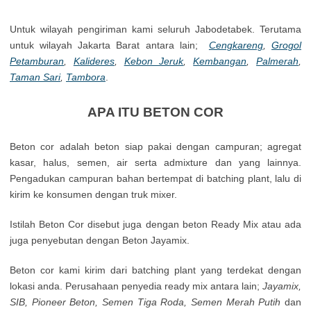
Untuk wilayah pengiriman kami seluruh Jabodetabek. Terutama
untuk wilayah Jakarta Barat antara lain;
Cengkareng
,
Grogol
Petamburan
,
Kalideres
,
Kebon Jeruk
,
Kembangan
,
Palmerah
,
Taman Sari
,
Tambora
.
APA ITU BETON COR
Beton cor adalah beton siap pakai dengan campuran; agregat
kasar, halus, semen, air serta admixture dan yang lainnya.
Pengadukan campuran bahan bertempat di batching plant, lalu di
kirim ke konsumen dengan truk mixer.
Istilah Beton Cor disebut juga dengan beton Ready Mix atau ada
juga penyebutan dengan Beton Jayamix.
Beton cor kami kirim dari batching plant yang terdekat dengan
lokasi anda. Perusahaan penyedia ready mix antara lain;
Jayamix,
SIB, Pioneer Beton, Semen Tiga Roda, Semen Merah Putih
dan