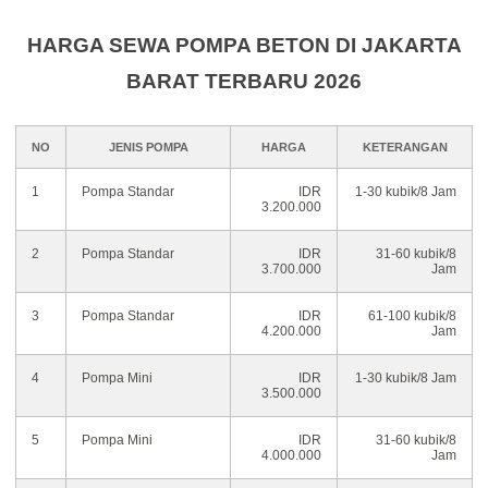
HARGA SEWA POMPA BETON DI JAKARTA
BARAT TERBARU 2026
NO
JENIS POMPA
HARGA
KETERANGAN
1
Pompa Standar
IDR
1-30 kubik/8 Jam
3.200.000
2
Pompa Standar
IDR
31-60 kubik/8
3.700.000
Jam
3
Pompa Standar
IDR
61-100 kubik/8
4.200.000
Jam
4
Pompa Mini
IDR
1-30 kubik/8 Jam
3.500.000
5
Pompa Mini
IDR
31-60 kubik/8
4.000.000
Jam