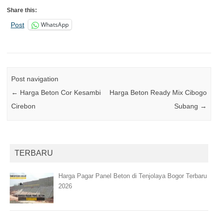
Share this:
WhatsApp
Post
Post navigation
←
Harga Beton Cor Kesambi
Harga Beton Ready Mix Cibogo
Cirebon
Subang
→
TERBARU
Harga Pagar Panel Beton di Tenjolaya Bogor Terbaru
2026