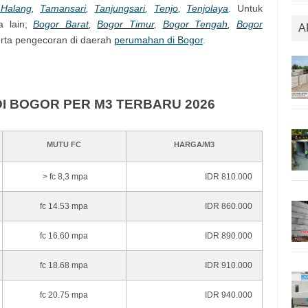
 Halang
,
Tamansari
,
Tanjungsari
,
Tenjo
,
Tenjolaya
. Untuk
a lain;
Bogor Barat
,
Bogor Timur
,
Bogor Tengah
,
Bogor
A
erta pengecoran di daerah
perumahan di Bogor
.
I BOGOR PER M3 TERBARU 2026
MUTU FC
HARGA/M3
> fc 8,3 mpa
IDR 810.000
fc 14.53 mpa
IDR 860.000
fc 16.60 mpa
IDR 890.000
fc 18.68 mpa
IDR 910.000
fc 20.75 mpa
IDR 940.000