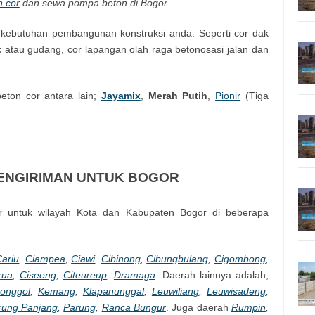
n cor
dan sewa pompa beton di Bogor
.
kebutuhan pembangunan konstruksi anda. Seperti cor dak
ik atau gudang, cor lapangan olah raga betonosasi jalan dan
tоn соr аntаrа lаіn;
Jayamix
,
Merah Putih
,
Ріоnіr
(Тіgа
ENGIRIMAN UNTUK BOGOR
r untuk wilayah Kota dan Kabupaten Bogor di beberapa
ariu
,
Ciampea
,
Ciawi
,
Cibinong
,
Cibungbulang
,
Cigombong
,
rua
,
Ciseeng
,
Citeureup
,
Dramaga
. Daerah lainnya adalah;
onggol
,
Kemang
,
Klapanunggal
,
Leuwiliang
,
Leuwisadeng
,
rung Panjang
,
Parung
,
Ranca Bungur
. Juga daerah
Rumpin
,