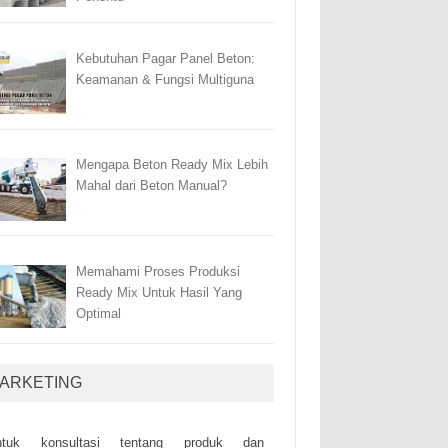
Kebutuhan Pagar Panel Beton:
Keamanan & Fungsi Multiguna
Mengapa Beton Ready Mix Lebih
Mahal dari Beton Manual?
Memahami Proses Produksi
Ready Mix Untuk Hasil Yang
Optimal
ARKETING
ntuk kоnsultаsі tеntаng рrоduk dаn