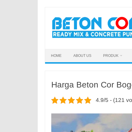
Skip
to
content
HOME
ABOUT US
PRODUK
Harga Beton Cor Bogo
4.9/5 - (121 vo