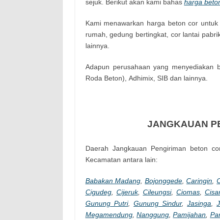
sejuk. Berikut akan kami bahas
harga beto
Kami menawarkan harga beton cor untuk 
rumah, gedung bertingkat, cor lantai pabr
lainnya.
Adapun pеrusаhааn уаng mеnуеdіаkаn bе
Rоdа Веtоn), Аdhіmіх, SIB dan lainnya.
JANGKAUAN P
Daerah Jangkauan Pengiriman beton co
Kecamatan antara lain:
Babakan Madang
,
Bojonggede
,
Caringin
,
C
Cigudeg
,
Cijeruk
,
Cileungsi
,
Ciomas
,
Cisa
Gunung Putri
,
Gunung Sindur
,
Jasinga
,
J
Megamendung
,
Nanggung
,
Pamijahan
,
Pa