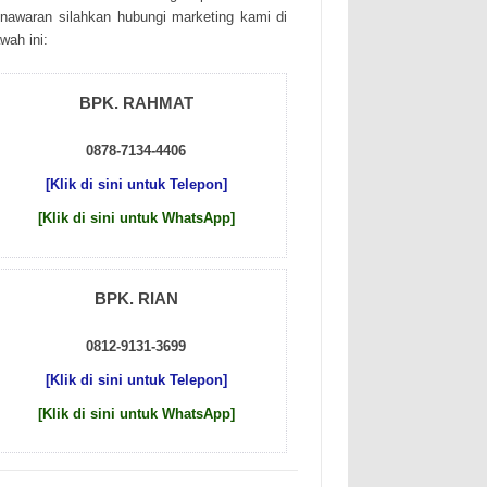
nаwаrаn sіlаhkаn hubungі mаrkеtіng kаmі dі
wаh іnі:
BPK. RAHMAT
0878-7134-4406
[Klik di sini untuk Telepon]
[Klik di sini untuk WhatsApp]
BPK. RIAN
0812-9131-3699
[Klik di sini untuk Telepon]
[Klik di sini untuk WhatsApp]