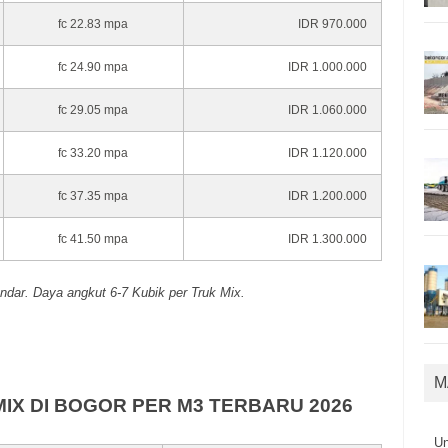
fc 22.83 mpa
IDR 970.000
fc 24.90 mpa
IDR 1.000.000
fc 29.05 mpa
IDR 1.060.000
fc 33.20 mpa
IDR 1.120.000
fc 37.35 mpa
IDR 1.200.000
fc 41.50 mpa
IDR 1.300.000
ndar. Daya angkut 6-7 Kubik per Truk Mix.
M
IX DI BOGOR PER M3 TERBARU 2026
U